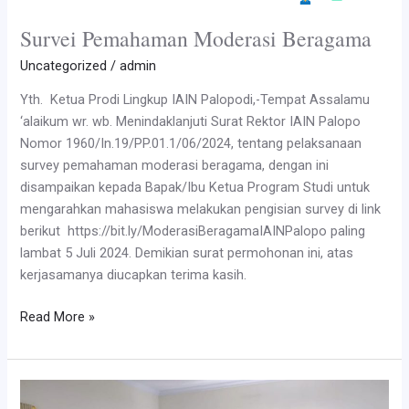
Survei Pemahaman Moderasi Beragama
Uncategorized
/
admin
Yth. Ketua Prodi Lingkup IAIN Palopodi,-Tempat Assalamu
‘alaikum wr. wb. Menindaklanjuti Surat Rektor IAIN Palopo
Nomor 1960/In.19/PP.01.1/06/2024, tentang pelaksanaan
survey pemahaman moderasi beragama, dengan ini
disampaikan kepada Bapak/Ibu Ketua Program Studi untuk
mengarahkan mahasiswa melakukan pengisian survey di link
berikut https://bit.ly/ModerasiBeragamaIAINPalopo paling
lambat 5 Juli 2024. Demikian surat permohonan ini, atas
kerjasamanya diucapkan terima kasih.
Survei
Read More »
Pemahaman
Moderasi
Beragama