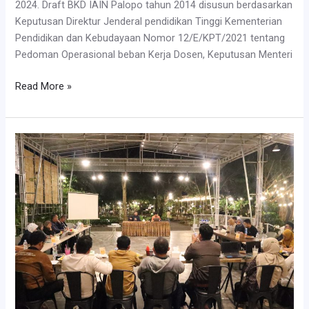
2024. Draft BKD IAIN Palopo tahun 2014 disusun berdasarkan
Keputusan Direktur Jenderal pendidikan Tinggi Kementerian
Pendidikan dan Kebudayaan Nomor 12/E/KPT/2021 tentang
Pedoman Operasional beban Kerja Dosen, Keputusan Menteri
Pembahasan
Read More »
Pedoman
Draft
BKD
IAIN
Palopo
Tahun
2024