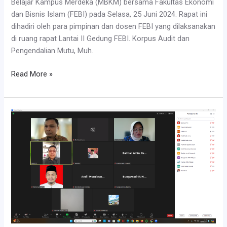
Belajar Kampus Merdeka (MBKM) bersama Fakultas Ekonomi
dan Bisnis Islam (FEBI) pada Selasa, 25 Juni 2024. Rapat ini
dihadiri oleh para pimpinan dan dosen FEBI yang dilaksanakan
di ruang rapat Lantai II Gedung FEBI. Korpus Audit dan
Pengendalian Mutu, Muh.
LPM
Read More »
dan
FEBI
IAIN
Palopo
Rapat
Implementasi
Kurikulum
MBKM