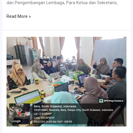
dan Pengembangan Lembaga, Para Ketua dan Sekretaris,
Pembahasan
Read More »
Teknis
MBKM
Fakultas
Ushuluddin
Adab
dan
Dakwah