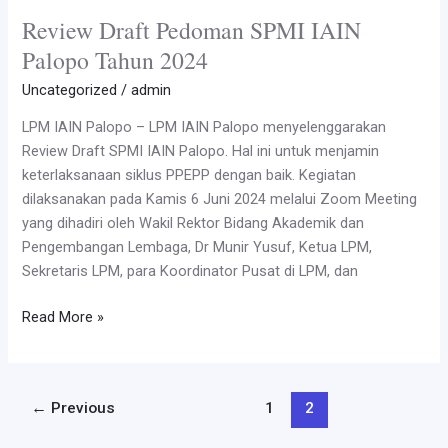
Review Draft Pedoman SPMI IAIN
Palopo Tahun 2024
Uncategorized
/
admin
LPM IAIN Palopo – LPM IAIN Palopo menyelenggarakan
Review Draft SPMI IAIN Palopo. Hal ini untuk menjamin
keterlaksanaan siklus PPEPP dengan baik. Kegiatan
dilaksanakan pada Kamis 6 Juni 2024 melalui Zoom Meeting
yang dihadiri oleh Wakil Rektor Bidang Akademik dan
Pengembangan Lembaga, Dr Munir Yusuf, Ketua LPM,
Sekretaris LPM, para Koordinator Pusat di LPM, dan
Review
Read More »
Draft
Pedoman
SPMI
Post
←
Previous
1
2
IAIN
pagination
Palopo