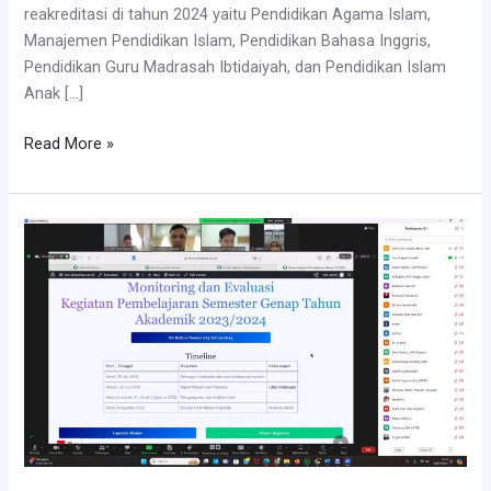
reakreditasi di tahun 2024 yaitu Pendidikan Agama Islam,
Manajemen Pendidikan Islam, Pendidikan Bahasa Inggris,
Pendidikan Guru Madrasah Ibtidaiyah, dan Pendidikan Islam
Anak […]
Pendampingan
Read More »
Penyusunan
Dokumen
Reakreditasi
Program
Studi
S1
di
Lingkup
Fakultas
Tarbiyah
dan
Ilmu
Keguruan